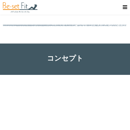
2,500ｍ級の低酸素濃度空間で軽いジョギングやバイクを使った運動を行います。「30分で2時間分の効果」という普段運動したくても時間の無い方にもオススメのトレーニングです。
" data-medium-file="http://347029.com/wp-content/uploads/2017/05/kouchi_top_mobile-240x300.jpg" data-large-file="https://i2.wp.com/347029.com/wp-content/uploads/2017/05/kouchi_top_mobile.jpg?resize=800%2C1000" data-recalc-dims="1"/>
コンセプト