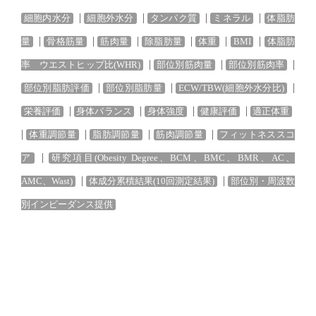
|
|
|
|
細胞内水分
細胞外水分
タンパク質
ミネラル
体脂肪
|
|
|
|
|
|
量
骨格筋量
筋肉量
除脂肪量
体重
BMI
体脂肪
|
|
|
率
ウエストヒップ比(WHR)
部位別筋肉量
部位別筋肉率
|
|
|
部位別脂肪評価
部位別脂肪量
ECW/TBW(細胞外水分比)
|
|
|
|
栄養評価
身体バランス
身体強度
健康評価
適正体重
|
|
|
|
体重調節量
脂肪調節量
筋肉調節量
フィットネススコ
|
ア
研究項目(Obesity Degree、BCM、BMC、BMR、AC、
|
|
AMC、Wast)
体成分累積結果(10回測定結果)
部位別・周波数
別インピーダンス提供